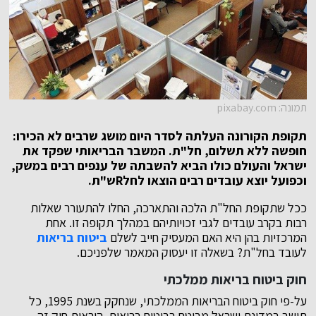
תמונה: pixabay.com
תקופת הקורונה העלתה לסדר היום מושג שרבים לא הכירו:
חופשה ללא תשלום, חל"ת. המשבר הבריאותי שפקד את
ישראל והעולם כולו הביא להשבתה של ענפים רבים במשק,
וכפועל יוצא עובדים רבים הוצאו לחלRש"ת.
ככל שתקופת החל"ת הלכה והתארכה, החלו להתעורר שאלות
רבות בקרב עובדים לגבי זכויותיהם במהלך תקופה זו. אחת
המרכזיות בהן היא האם המעסיק חייב לשלם
ביטוח בריאות
לעובד בחל"ת? בשאלה זו יעסוק המאמר שלפניכם.
חוק ביטוח בריאות ממלכתי
על-פי חוק ביטוח הבריאות הממלכתי, שנחקק בשנת 1995, כל
תושב במדינת ישראל מבוטח בביטוח בריאות. הוראות חוק זה