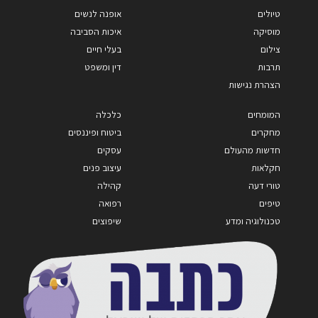
טיולים
אופנה לנשים
מוסיקה
איכות הסביבה
צילום
בעלי חיים
תרבות
דין ומשפט
הצהרת נגישות
המומחים
כלכלה
מחקרים
ביטוח ופיננסים
חדשות מהעולם
עסקים
חקלאות
עיצוב פנים
טורי דעה
קהילה
טיפים
רפואה
טכנולוגיה ומדע
שיפוצים