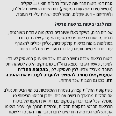
גובה דמי ביטוח הבריאות לעובד בחל"ת הוא 117 שקלים
(המשולמים באמצעות המעסיק) בחודשיים הראשונים לחל"ת,
ולאחריהם – 104 שקלים, המשולמים ישירות על-ידי העובד.
ומה לגבי ביטוח בריאות פרטי?
שכירים רבים, בעיקר כאלו שעובדים במקומות עבודה מאורגנים,
נהנים מביטוח בריאות פרטי מטעם המעסיק שלהם. מדובר
בפוליסות ביטוח בריאות קולקטיביות, אליהן יכולים להצטרף
עובדים ובני משפחותיהם, לרוב בתעריפים מוזלים במיוחד.
ביטוח בריאות שכזה נחשב כהטבת שכר שמעניק המעסיק לעובדיו.
לפיכך, כאשר העובד נמצא בחל"ת, מתנתקים הלכה למעשה יחסי
העובד-מעביד שבינו לבין מעסיקו. לכן,
בתקופת החל"ת
המעסיק אינו מחויב להמשיך ולהעניק לעובדיו את ההטבה
הזו
, כמו גם הטבות שכר אחרות.
כשתקופת החל"ת קצרה, נשמרת ההמשכיות בכיסוי הביטוחי. אולם
אם החל"ת מתארך חודשים ארוכים, ייתכן והכיסוי הביטוחי פג.
מומלץ שכל עובד יבדוק במקום עבודתו את תוקפו של ביטוח
הבריאות הפרטי בתקופת החל"ת, ובמידת הצורך אף יעביר בעצמו
את תשלומי הפרמיה החודשיים לחברת הביטוח; זאת כדי לשמור