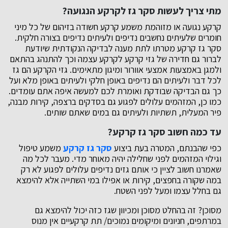
מתי צריך לעשות סקר גז לקרקע הנגועה?
קרקע נגועה או מזוהמת משמע קרקע חשודה בזיהום של כל מיני
חומרים שלעיתים נחשבים נדיפים ולעיתים נדיפים בצורה חלקית.
סקר גז קרקע מטרתו לתת מענה לבדיקה הנקודתית שיודעת
לברור גם חדירה של גזי קרקע לקרקע עצמה וכך להתנהג בהתאם
ולמגן באמצעות אמצעי אוורור ומיגון מתאימים. גזי הקרקע הם גז
לכל דבר ולעיתים הם נדיפים באופן חלקי ולעיתים באופן מלא ועל
כך גם הבדיקה שבודקת ואומרת לכם למעשה איפה אתם עומדים.
כמו כן, המזהמים עלולים לפגוע גם בסדקים ברצפה, קירות מבנה,
פיר המעלית, תשתיות ולעיתים גם במים שאתם שותים.
עד כמה חשוב סקר גז קרקע?
כפי שהבנתם, המטרה בעת ביצוע
סקר גז קרקע
משמע טיפול
וגילוי המזהמים לפני שחלילה יהיה מאוחר מדי. מעבר לכל מה
שאמרנו חשוב לציין כי אותם גזים נדיפים עלולים לפגוע לא רק
במה שקורה בחפצים, קירות או אפילו במי השתייה אלא להימצא
גם בחלל עצמו ומעל לפני השטח.
מסוכן? זה בהחלט מסוכן ומכיוון שגז כזה יכול להימצא גם
במרתפים, חניונים ומיקומים נמוכים/ תת קרקעיים אין מנוס